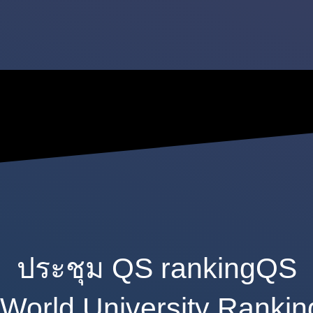
ประชุม QS rankingQS
World University Ranki