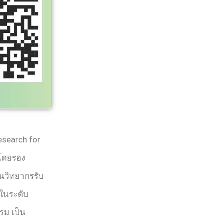
esearch for
ำโดยรอง
็นวิทยากรรับ
์ในระดับ
รม เป็น